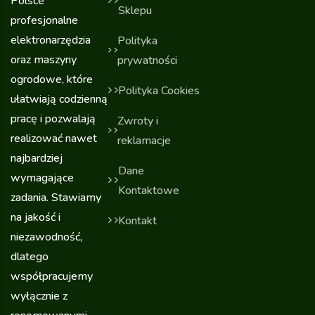
Polsce
Sklepu
profesjonalne
elektronarzędzia
Polityka
oraz maszyny
prywatności
ogrodowe, które
Polityka Cookies
ułatwiają codzienną
pracę i pozwalają
Zwroty i
realizować nawet
reklamacje
najbardziej
Dane
wymagające
Kontaktowe
zadania. Stawiamy
na jakość i
Kontakt
niezawodność,
dlatego
współpracujemy
wyłącznie z