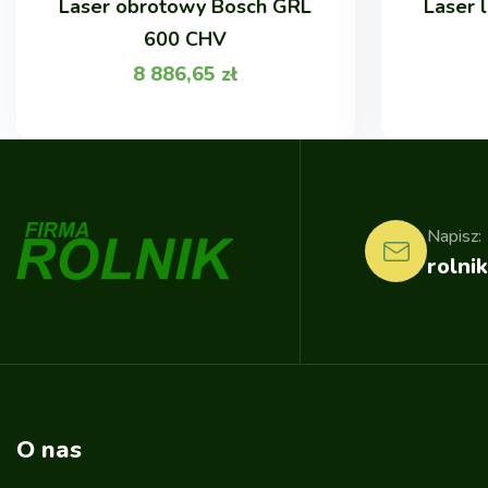
Laser obrotowy Bosch GRL
Laser 
600 CHV
8 886,65
zł
Napisz:
rolnik
O nas