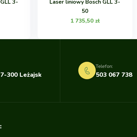
 GLL 3-
Laser liniowy Bosch GLL 3-
50
1 735,50
zł
Telefon:
37-300 Leżajsk
503 067 738
: