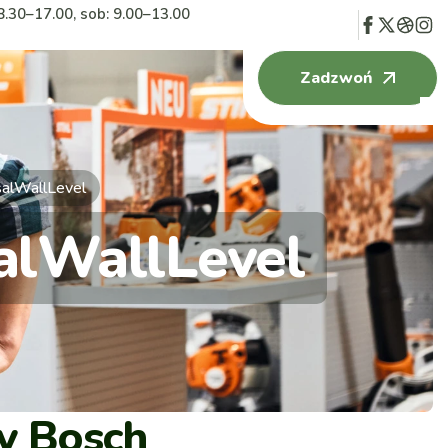
8.30–17.00, sob: 9.00–13.00
Zadzwoń
salWallLevel
alWallLevel
wy Bosch