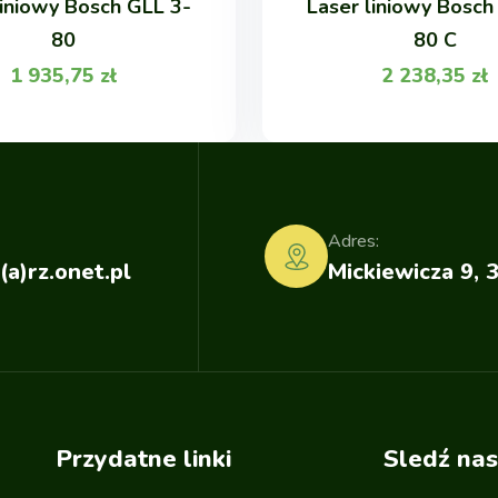
liniowy Bosch GLL 3-
Laser liniowy Bosch
80
80 C
1 935,75
zł
2 238,35
zł
Adres:
(a)rz.onet.pl
Mickiewicza 9, 
Przydatne linki
Sledź nas