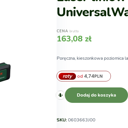
UniversalWa
CENA
brutto
163,08
zł
Poręczna, kieszonkowa poziomica l
raty
4,74
PLN
od
Dodaj do koszyka
SKU:
0603663J00