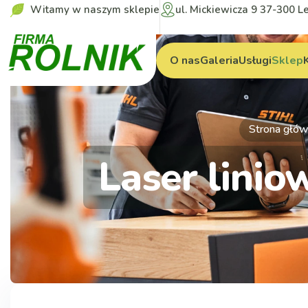
Witamy w naszym sklepie
ul. Mickiewicza 9 37-300 L
O nas
Galeria
Usługi
Sklep
Strona głó
Laser lini