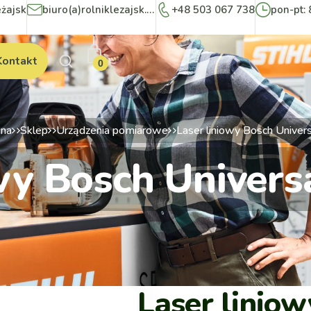
eżajsk
biuro(a)rolniklezajsk.pl
+48 503 067 738
pon-pt: 
Kontakt
0
wna
Sklep
Urządzenia pomiarowe
Laser liniowy Bosch Univer
owy Bosch Univers
Laser linio