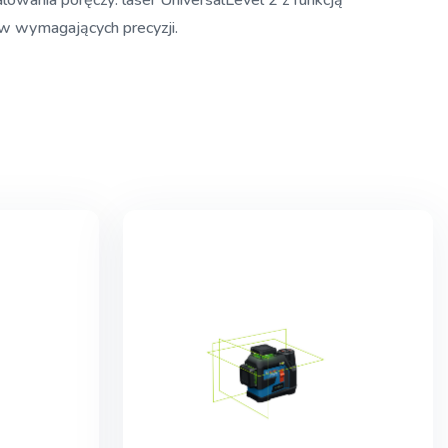
lowania poręczy: laser UniversalLevel 2 z funkcją
ów wymagających precyzji.