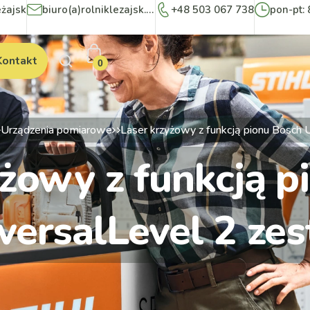
eżajsk
biuro(a)rolniklezajsk.pl
+48 503 067 738
pon-pt: 
Kontakt
0
Urządzenia pomiarowe
Laser krzyżowy z funkcją pionu Bosch 
yżowy z funkcją p
versalLevel 2 ze