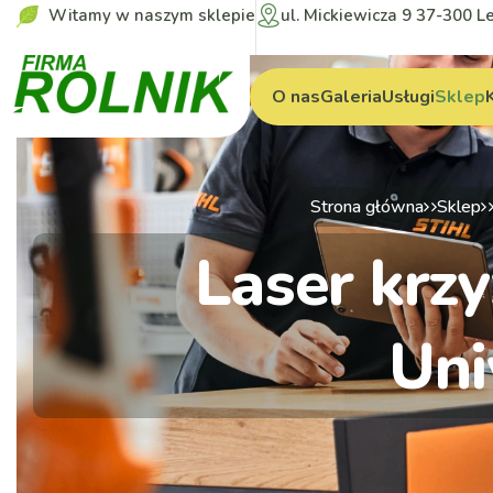
Witamy w naszym sklepie
ul. Mickiewicza 9 37-300 L
O nas
Galeria
Usługi
Sklep
Strona główna
Sklep
Laser krz
Uni