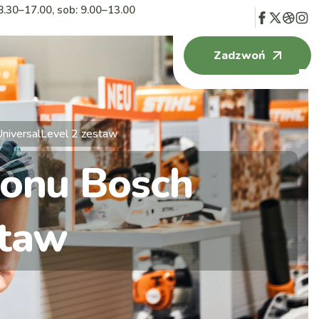
8.30–17.00, sob: 9.00–13.00
Zadzwoń
UniversalLevel 2 zestaw
ionu Bosch
staw