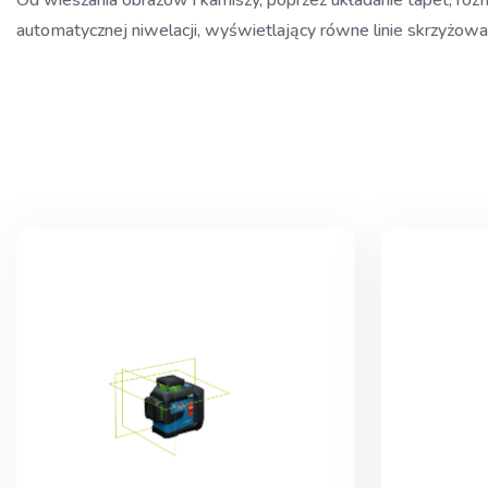
Od wieszania obrazów i karniszy, poprzez układanie tapet, ro
automatycznej niwelacji, wyświetlający równe linie skrzyżowa