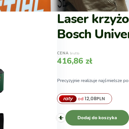
Laser krzyżo
Bosch Unive
CENA
brutto
416,86
zł
Precyzyjnie realizuje najśmielsze p
raty
12,08
PLN
od
Dodaj do koszyka