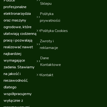
Polsce
Sklepu
profesjonalne
elektronarzędzia
Polityka
oraz maszyny
prywatności
ogrodowe, które
Polityka Cookies
ułatwiają codzienną
pracę i pozwalają
Zwroty i
realizować nawet
reklamacje
najbardziej
Dane
wymagające
Kontaktowe
zadania. Stawiamy
na jakość i
Kontakt
niezawodność,
dlatego
współpracujemy
wyłącznie z