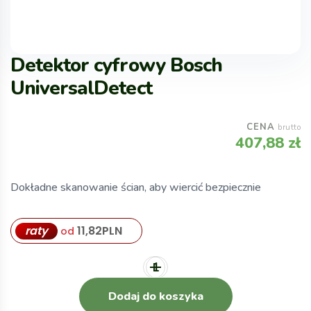
Detektor cyfrowy Bosch
UniversalDetect
CENA
brutto
407,88
zł
Dokładne skanowanie ścian, aby wiercić bezpiecznie
raty
11,82
PLN
od
Dodaj do koszyka