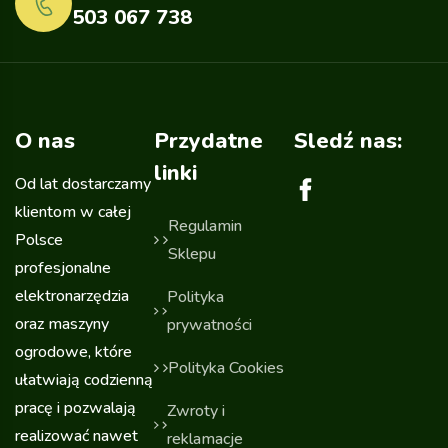
503 067 738
O nas
Przydatne
Sledź nas:
linki
Od lat dostarczamy
klientom w całej
Regulamin
Polsce
Sklepu
profesjonalne
elektronarzędzia
Polityka
oraz maszyny
prywatności
ogrodowe, które
Polityka Cookies
ułatwiają codzienną
pracę i pozwalają
Zwroty i
realizować nawet
reklamacje