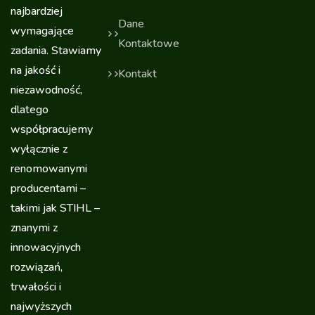
najbardziej
Dane
wymagające
Kontaktowe
zadania. Stawiamy
na jakość i
Kontakt
niezawodność,
dlatego
współpracujemy
wyłącznie z
renomowanymi
producentami –
takimi jak STIHL –
znanymi z
innowacyjnych
rozwiązań,
trwałości i
najwyższych