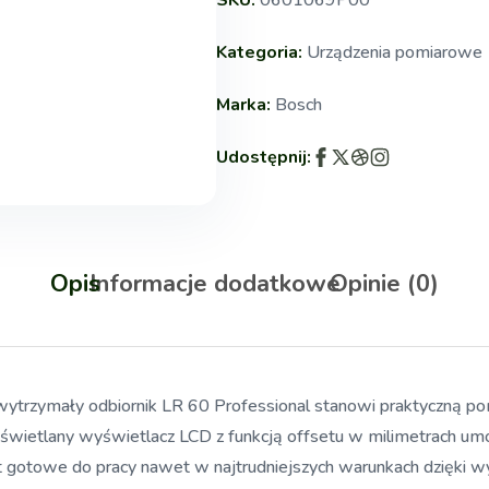
SKU:
0601069P00
Kategoria:
Urządzenia pomiarowe
Marka:
Bosch
Udostępnij:
Opis
Informacje dodatkowe
Opinie (0)
i, wytrzymały odbiornik LR 60 Professional stanowi praktyczn
świetlany wyświetlacz LCD z funkcją offsetu w milimetrach umoż
st gotowe do pracy nawet w najtrudniejszych warunkach dzięki