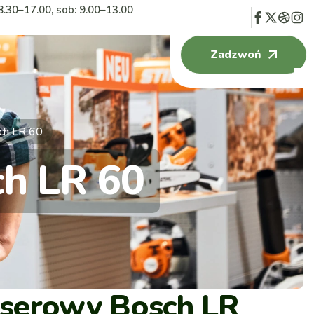
8.30–17.00, sob: 9.00–13.00
Zadzwoń
ch LR 60
ch LR 60
aserowy Bosch LR