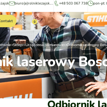
eżajsk
biuro(a)rolniklezajsk.pl
+48 503 067 738
pon-pt: 
Kontakt
0
główna
Sklep
Urządzenia pomiarowe
Odbiornik laserowy Bos
ik laserowy Bos
Odbiornik l