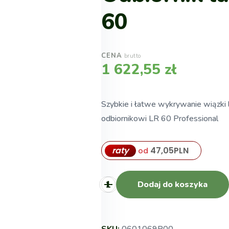
60
CENA
brutto
1 622,55
zł
Szybkie i łatwe wykrywanie wiązki l
odbiornikowi LR 60 Professional
raty
47,05
PLN
od
Dodaj do koszyka