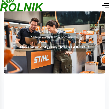
Sklep
Urządzenia pomiarowe
Niwelator optyczny Bosch GOL 32 D