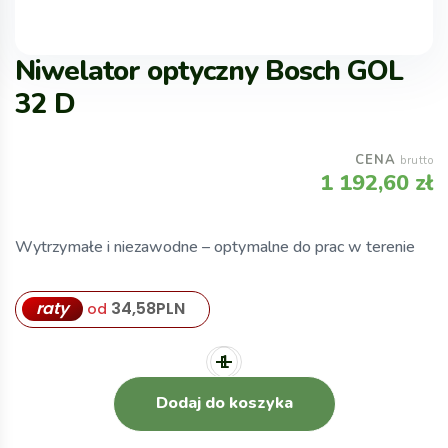
Niwelator optyczny Bosch GOL
32 D
CENA
brutto
1 192,60
zł
Wytrzymałe i niezawodne – optymalne do prac w terenie
raty
34,58
PLN
od
Dodaj do koszyka