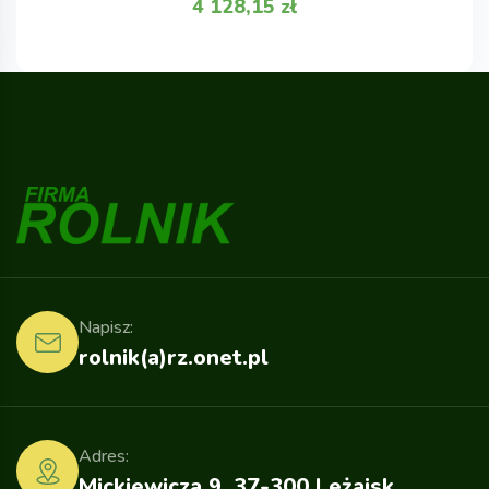
4 128,15
zł
Napisz:
rolnik(a)rz.onet.pl
Adres:
Mickiewicza 9, 37-300 Leżajsk