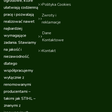
ogrodowe, które
Polityka Cookies
ułatwiają codzienną
pracę i pozwalają
Zwroty i
realizować nawet
reklamacje
najbardziej
Dane
wymagające
Kontaktowe
zadania. Stawiamy
na jakość i
Kontakt
niezawodność,
dlatego
współpracujemy
wyłącznie z
renomowanymi
producentami –
takimi jak STIHL –
znanymi z