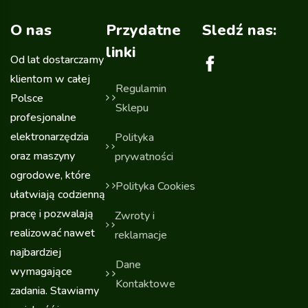
O nas
Przydatne
Sledź nas:
linki
Od lat dostarczamy
klientom w całej
Regulamin
Polsce
Sklepu
profesjonalne
elektronarzędzia
Polityka
oraz maszyny
prywatności
ogrodowe, które
Polityka Cookies
ułatwiają codzienną
pracę i pozwalają
Zwroty i
realizować nawet
reklamacje
najbardziej
Dane
wymagające
Kontaktowe
zadania. Stawiamy