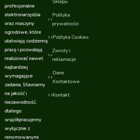
Sklepu
profesjonalne
elektronarzędzia
Polityka
oraz maszyny
prywatności
ogrodowe, które
Polityka Cookies
ułatwiają codzienną
pracę i pozwalają
Zwroty i
realizować nawet
reklamacje
najbardziej
Dane
wymagające
Kontaktowe
zadania. Stawiamy
na jakość i
Kontakt
niezawodność,
dlatego
współpracujemy
wyłącznie z
renomowanymi