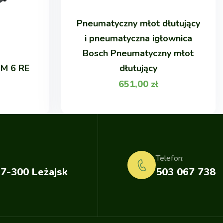
Pneumatyczny młot dłutujący
i pneumatyczna igłownica
Bosch Pneumatyczny młot
BM 6 RE
dłutujący
651,00
zł
Telefon:
37-300 Leżajsk
503 067 738