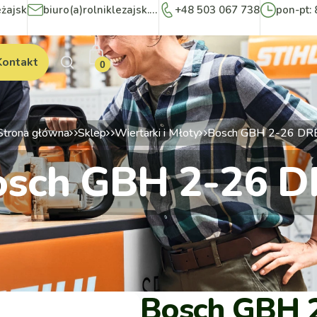
eżajsk
biuro(a)rolniklezajsk.pl
+48 503 067 738
pon-pt: 
Kontakt
0
Strona główna
Sklep
Wiertarki i Młoty
Bosch GBH 2-26 DR
osch GBH 2-26 D
Bosch GBH 