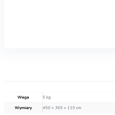
Waga
5 kg
Wymiary
450 × 365 × 115 cm