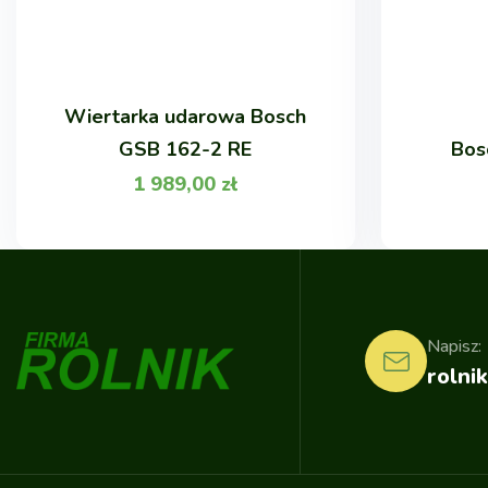
Wiertarka udarowa Bosch
GSB 162-2 RE
Bos
1 989,00
zł
Napisz:
rolnik