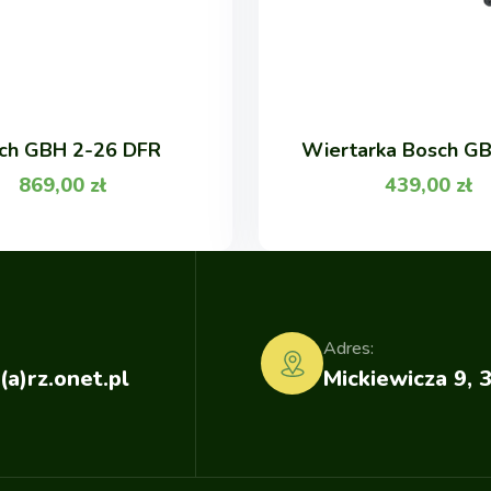
ch GBH 2-26 DFR
Wiertarka Bosch G
869,00
zł
439,00
zł
Adres:
(a)rz.onet.pl
Mickiewicza 9, 