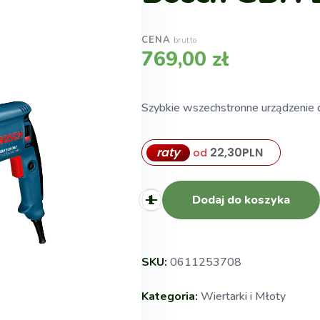
CENA
brutto
769,00
zł
Szybkie wszechstronne urządzenie 
raty
22,30
PLN
od
Dodaj do koszyka
SKU:
0611253708
Kategoria:
Wiertarki i Młoty