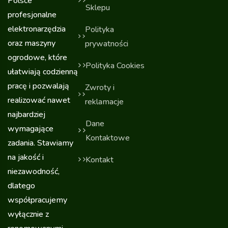
Polsce
Sklepu
profesjonalne
elektronarzędzia
Polityka
oraz maszyny
prywatności
ogrodowe, które
Polityka Cookies
ułatwiają codzienną
pracę i pozwalają
Zwroty i
realizować nawet
reklamacje
najbardziej
Dane
wymagające
Kontaktowe
zadania. Stawiamy
na jakość i
Kontakt
niezawodność,
dlatego
współpracujemy
wyłącznie z