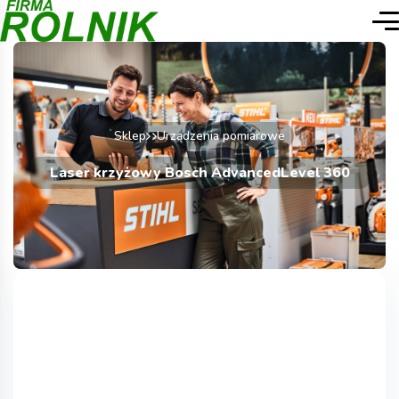
Sklep
Urządzenia pomiarowe
Laser krzyżowy Bosch AdvancedLevel 360