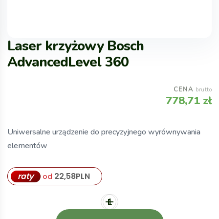
Laser krzyżowy Bosch
AdvancedLevel 360
CENA
brutto
778,71
zł
Uniwersalne urządzenie do precyzyjnego wyrównywania
elementów
raty
22,58
PLN
od