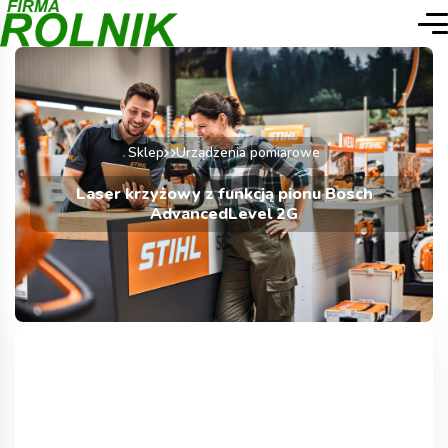
Sklep
Urządzenia pomiarowe
Laser krzyżowy z funkcją pionu Bosch
AdvancedLevel 2G