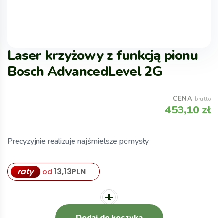
Laser krzyżowy z funkcją pionu
Bosch AdvancedLevel 2G
CENA
brutto
453,10
zł
Precyzyjnie realizuje najśmielsze pomysły
raty
13,13
PLN
od
Dodaj do koszyka