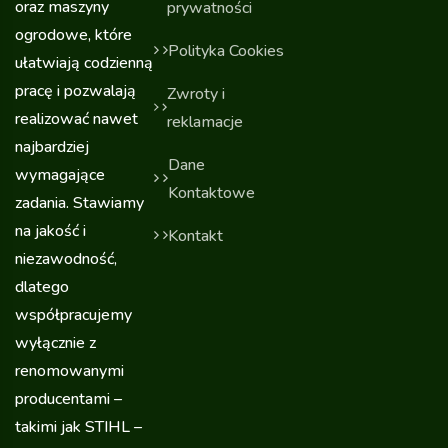
oraz maszyny
prywatności
ogrodowe, które
Polityka Cookies
ułatwiają codzienną
pracę i pozwalają
Zwroty i
realizować nawet
reklamacje
najbardziej
Dane
wymagające
Kontaktowe
zadania. Stawiamy
na jakość i
Kontakt
niezawodność,
dlatego
współpracujemy
wyłącznie z
renomowanymi
producentami –
takimi jak STIHL –