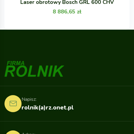
Laser obrotowy Bosch GRL 600 CHV
8 886,65
zł
Napisz:
rolnik(a)rz.onet.pl