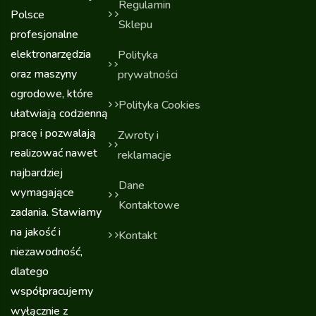
Regulamin
Polsce
Sklepu
profesjonalne
elektronarzędzia
Polityka
oraz maszyny
prywatności
ogrodowe, które
Polityka Cookies
ułatwiają codzienną
pracę i pozwalają
Zwroty i
realizować nawet
reklamacje
najbardziej
Dane
wymagające
Kontaktowe
zadania. Stawiamy
na jakość i
Kontakt
niezawodność,
dlatego
współpracujemy
wyłącznie z