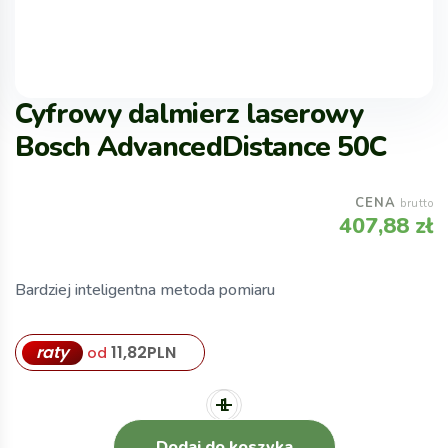
Cyfrowy dalmierz laserowy
Bosch AdvancedDistance 50C
CENA
brutto
407,88
zł
Bardziej inteligentna metoda pomiaru
raty
11,82
PLN
od
Dodaj do koszyka