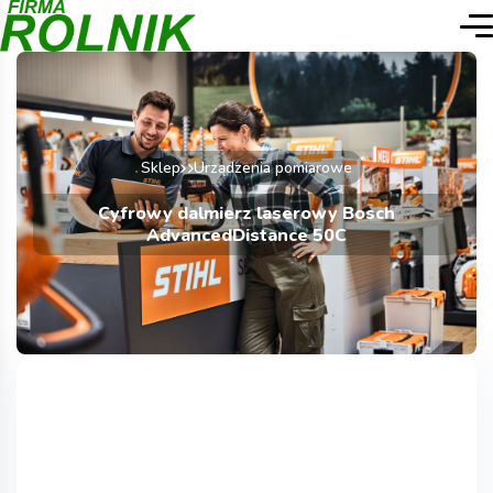
Sklep
Urządzenia pomiarowe
Cyfrowy dalmierz laserowy Bosch
AdvancedDistance 50C