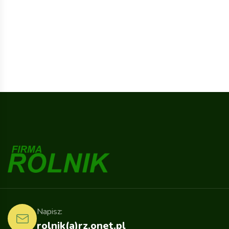
Napisz:
rolnik(a)rz.onet.pl