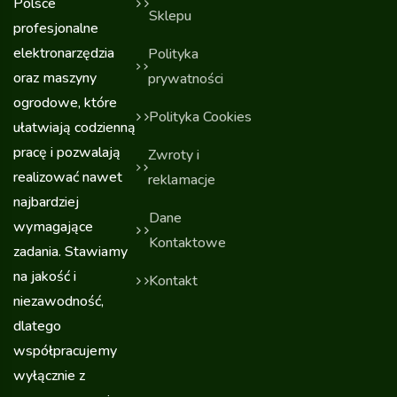
Polsce
Sklepu
profesjonalne
elektronarzędzia
Polityka
oraz maszyny
prywatności
ogrodowe, które
Polityka Cookies
ułatwiają codzienną
pracę i pozwalają
Zwroty i
realizować nawet
reklamacje
najbardziej
Dane
wymagające
Kontaktowe
zadania. Stawiamy
na jakość i
Kontakt
niezawodność,
dlatego
współpracujemy
wyłącznie z