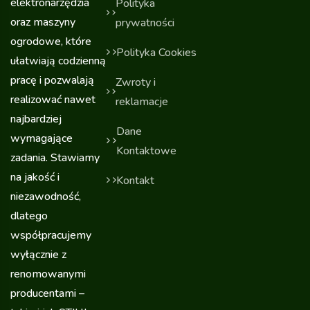
elektronarzędzia
Polityka
oraz maszyny
prywatności
ogrodowe, które
Polityka Cookies
ułatwiają codzienną
pracę i pozwalają
Zwroty i
realizować nawet
reklamacje
najbardziej
Dane
wymagające
Kontaktowe
zadania. Stawiamy
na jakość i
Kontakt
niezawodność,
dlatego
współpracujemy
wyłącznie z
renomowanymi
producentami –