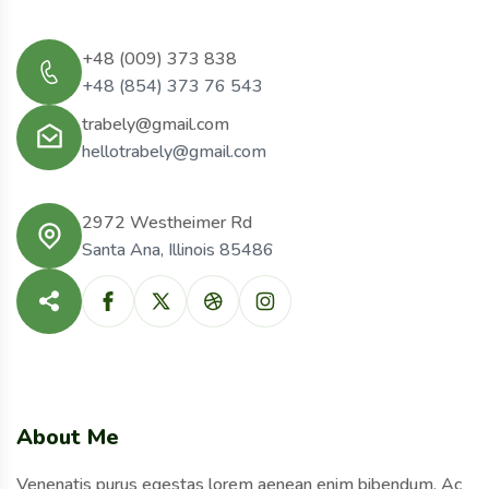
+48 (009) 373 838
+48 (854) 373 76 543
trabely@gmail.com
hellotrabely@gmail.com
2972 Westheimer Rd
Santa Ana, Illinois 85486
About Me
Venenatis purus egestas lorem aenean enim bibendum. Ac