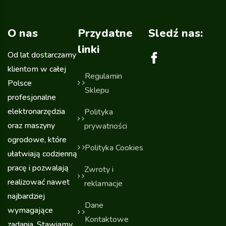
O nas
Przydatne
Sledź nas:
linki
Od lat dostarczamy
klientom w całej
Regulamin
Polsce
Sklepu
profesjonalne
elektronarzędzia
Polityka
oraz maszyny
prywatności
ogrodowe, które
Polityka Cookies
ułatwiają codzienną
pracę i pozwalają
Zwroty i
realizować nawet
reklamacje
najbardziej
Dane
wymagające
Kontaktowe
zadania. Stawiamy