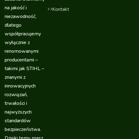
na jakość i
Kontakt
niezawodność,
dlatego
współpracujemy
wyłącznie z
renomowanymi
producentami –
takimi jak STIHL –
znanymi z
innowacyjnych
rozwiązań,
trwałości i
najwyższych
standardów
bezpieczeństwa.
Dzięki temu masz